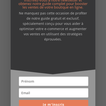
obtenez notre guide complet pour booster
création de sites
les ventes de votre boutique en ligne.
E-reputation
Ne manquez pas cette occasion de profiter
de notre guide gratuit et exclusif,
formations & ateliers
spécialement conçu pour vous aider à
Non classé
optimiser votre e-commerce et augmenter
vos ventes en utilisant des stratégies
opensource
éprouvées.
outils web
Permanences
Réflexions et conseils
Newsletter
Guide GRATUIT pour
booster votre E-Commerce
!
Je m'inscris