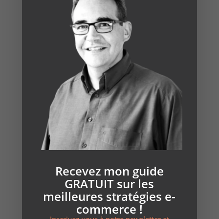
Articles récents
Augmenter le taux de conversion grâce à
l’intelligence artificielle
7 erreurs courantes à éviter lors de la création de
votre site e-commerce
Comment passer de Windows à Linux : le guide
complet pour débutants (+ service sans prise de
tête)
Site vitrine ou e-commerce : que choisir pour mon
activité locale ?
Comment créer un site WordPress professionnel en
2025 – Le guide complet pour indépendants et PME
Recevez mon guide
GRATUIT sur les
meilleures stratégies e-
Catégories
commerce !
copywriting
Inscrivez-vous à notre newsletter et