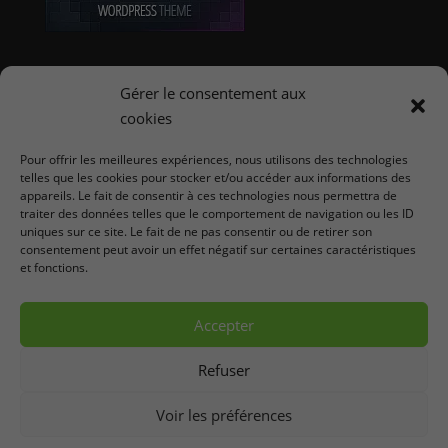
Offres d'emploi E-Commerce
Gérer le consentement aux
cookies
Coordonnées
Pour offrir les meilleures expériences, nous utilisons des technologies
telles que les cookies pour stocker et/ou accéder aux informations des
Michaël Gyen
appareils. Le fait de consentir à ces technologies nous permettra de
AutarTICa - Créateur de sites web
traiter des données telles que le comportement de navigation ou les ID
Rue Fosse Aux Pierres, 5A
uniques sur ce site. Le fait de ne pas consentir ou de retirer son
consentement peut avoir un effet négatif sur certaines caractéristiques
4530
Villers-le-Bouillet
(
Huy
)
et fonctions.
Belgique
info@autartica.be
Accepter
Refuser
Voir les préférences