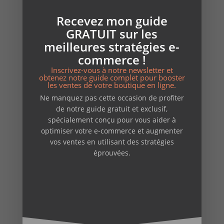
complet pour débutants (+ service sans prise de
Recevez mon guide
tête)
GRATUIT sur les
Site vitrine ou e-commerce : que choisir pour mon
meilleures stratégies e-
activité locale ?
commerce !
Comment créer un site WordPress professionnel en
Inscrivez-vous à notre newsletter et
obtenez notre guide complet pour booster
2025 – Le guide complet pour indépendants et PME
les ventes de votre boutique en ligne.
Ne manquez pas cette occasion de profiter
de notre guide gratuit et exclusif,
Catégories
spécialement conçu pour vous aider à
optimiser votre e-commerce et augmenter
copywriting
vos ventes en utilisant des stratégies
création de sites
éprouvées.
E-reputation
formations & ateliers
Non classé
opensource