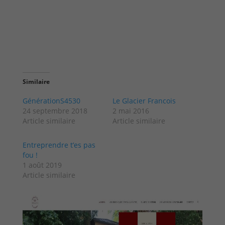
Similaire
GénérationS4530
Le Glacier Francois
24 septembre 2018
2 mai 2016
Article similaire
Article similaire
Entreprendre t’es pas
fou !
1 août 2019
Article similaire