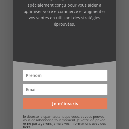
outils web
spécialement conçu pour vous aider à
optimiser votre e-commerce et augmenter
Permanences
vos ventes en utilisant des stratégies
Réflexions et conseils
éprouvées.
Newsletter
Guide GRATUIT pour
booster votre E-Commerce
!
Inscrivez-vous à notre newsletter et recevez
notre guide exclusif.
Obtenez des conseils et des stratégies
éprouvées pour améliorer les ventes de votre
Je m'inscris
boutique en ligne.
Je déteste le spam autant que vous, et vous pouvez
vous désabonner à tout moment. Je votre vie privée
et ne partagerons jamais vos informations avec des
tiers.