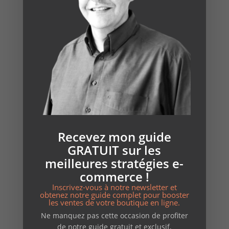
Comment passer de Windows à Linux : le guide
complet pour débutants (+ service sans prise de
tête)
Site vitrine ou e-commerce : que choisir pour mon
activité locale ?
Comment créer un site WordPress professionnel en
2025 – Le guide complet pour indépendants et PME
Catégories
Recevez mon guide
copywriting
GRATUIT sur les
création de sites
meilleures stratégies e-
E-reputation
commerce !
formations & ateliers
Inscrivez-vous à notre newsletter et
obtenez notre guide complet pour booster
les ventes de votre boutique en ligne.
Non classé
Ne manquez pas cette occasion de profiter
opensource
de notre guide gratuit et exclusif,