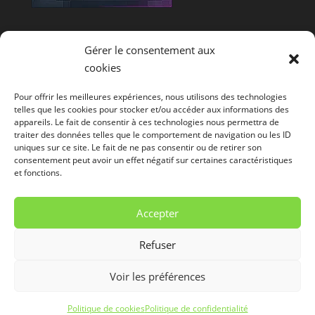
Offres d'emploi E-Commerce
Gérer le consentement aux
cookies
Coordonnées
Pour offrir les meilleures expériences, nous utilisons des technologies
telles que les cookies pour stocker et/ou accéder aux informations des
Michaël Gyen
appareils. Le fait de consentir à ces technologies nous permettra de
AutarTICa - Créateur de sites web
traiter des données telles que le comportement de navigation ou les ID
Rue Fosse Aux Pierres, 5A
uniques sur ce site. Le fait de ne pas consentir ou de retirer son
consentement peut avoir un effet négatif sur certaines caractéristiques
4530
Villers-le-Bouillet
(
Huy
)
et fonctions.
Belgique
info@autartica.be
Accepter
Refuser
Voir les préférences
© AutarTICa tous droits réservés
Politique de cookies
Politique de confidentialité