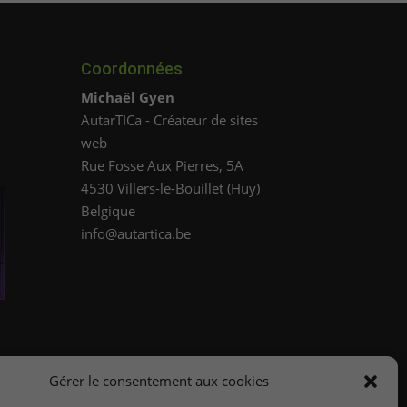
Coordonnées
Michaël Gyen
AutarTICa - Créateur de sites
web
Rue Fosse Aux Pierres, 5A
4530
Villers-le-Bouillet
(
Huy
)
Belgique
info@autartica.be
e
Gérer le consentement aux cookies