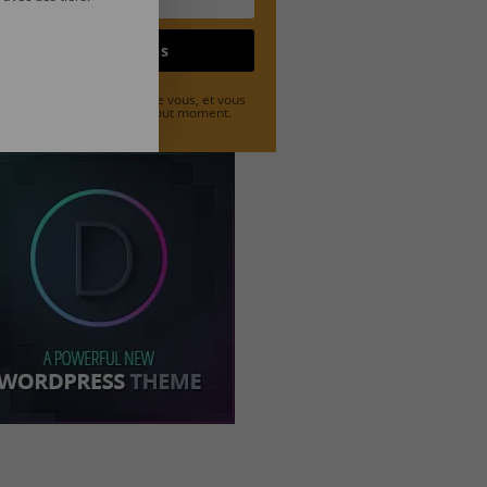
Je m'inscris
 déteste le spam autant que vous, et vous
uvez vous désabonner à tout moment.