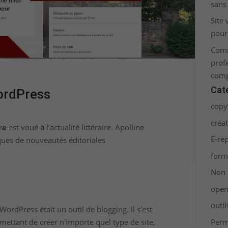
sans 
Site
pour
Comm
prof
comp
Cat
ordPress
copy
créat
re
est voué à l’actualité littéraire. Apolline
E-re
iques de nouveautés éditoriales
form
Non 
open
outi
WordPress était un outil de blogging. Il s'est
Per
mettant de créer n'importe quel type de site,