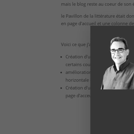
mais le blog reste au coeur de son
le Pavillon de la littérature était d
en page d'accueil et une colonne d
Voici ce que j’ai mis en place:
Création d'une vraie page d'accue
certains coups de coeur
amélioration du design du blog, d
horizontale que verticale
Création d'un shortcode sur-mesu
page d'acceuil.