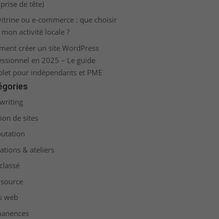
prise de tête)
 vitrine ou e-commerce : que choisir
 mon activité locale ?
ent créer un site WordPress
essionnel en 2025 – Le guide
let pour indépendants et PME
égories
writing
ion de sites
putation
ations & ateliers
classé
source
ls web
manences