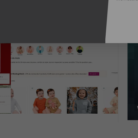
Je
po