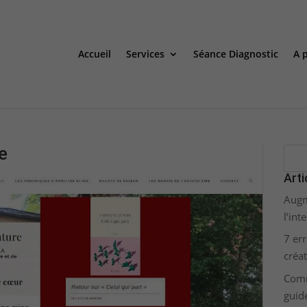
Accueil
Services
Séance Diagnostic
A 
re
Arti
Augm
l’int
7 err
créa
Comm
guid