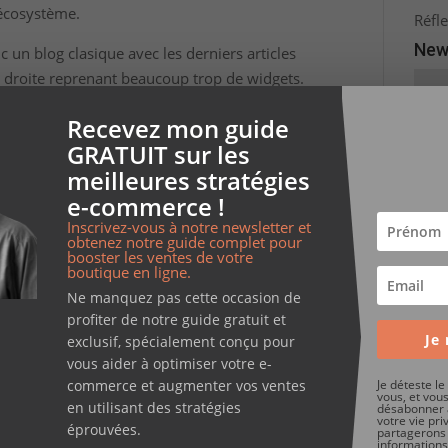
 écosystème.
Réfle
New
onc un blog clasique avec les derniers articles
e droite reprenant beaucoup trop de widgets.
G
Recevez mon guide
b
GRATUIT sur les
meilleures stratégies
I
il reprenant les articles, en mettant en avant
re
e-commerce !
O
Inscrivez-vous à notre newsletter et
es articles pour une visualisation plus
obtenez notre guide complet pour
s
booster les ventes de votre
l
boutique en ligne.
li
re qui annonce les prochaine publications en
Ne manquez pas cette occasion de
profiter de notre guide gratuit et
Je 
exclusif, spécialement conçu pour
vous aider à optimiser votre e-
commerce et augmenter vos ventes
Je déteste l
vous, et vou
en utilisant des stratégies
désabonner 
votre vie pri
éprouvées.
partagerons
informations