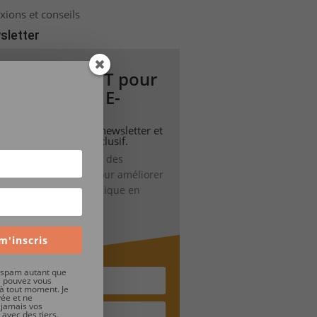
xions et conseils
sletter
uide GRATUIT pour
ooster votre E-
Commerce !
nscrivez-vous à notre newsletter et
cevez notre guide exclusif.
btenez des conseils et des
tratégies éprouvées pour améliorer
es ventes de votre boutique en
gne.
m'inscris
e spam autant que
s pouvez vous
à tout moment. Je
vée et ne
 jamais vos
 avec des tiers.