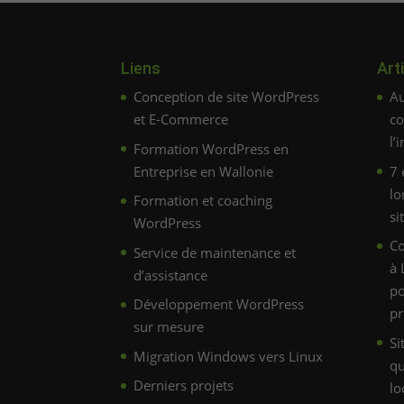
Liens
Art
Conception de site WordPress
Au
et E-Commerce
co
l’
Formation WordPress en
Entreprise en Wallonie
7 
lo
Formation et coaching
si
WordPress
C
Service de maintenance et
à 
d’assistance
po
Développement WordPress
pr
sur mesure
Si
Migration Windows vers Linux
qu
Derniers projets
lo