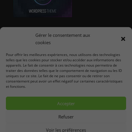
Offres d'emploi E-Commerce
Gérer le consentement aux
cookies
Coordonnées
Pour offrir les meilleures expériences, nous utilisons des technologies
telles que les cookies pour stocker et/ou accéder aux informations des
Michaël Gyen
appareils. Le fait de consentir à ces technologies nous permettra de
AutarTICa - Créateur de sites web
traiter des données telles que le comportement de navigation ou les ID
Rue Fosse Aux Pierres, 5A
uniques sur ce site. Le fait de ne pas consentir ou de retirer son
consentement peut avoir un effet négatif sur certaines caractéristiques
4530
Villers-le-Bouillet
(
Huy
)
et fonctions.
Belgique
info@autartica.be
Accepter
Refuser
Voir les préférences