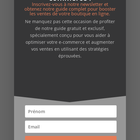
copywriting
Inscrivez-vous à notre newsletter et
obtenez notre guide complet pour booster
création de sites
les ventes de votre boutique en ligne.
Ne manquez pas cette occasion de profiter
E-reputation
de notre guide gratuit et exclusif,
formations & ateliers
spécialement conçu pour vous aider à
optimiser votre e-commerce et augmenter
Non classé
vos ventes en utilisant des stratégies
opensource
éprouvées.
outils web
Permanences
Réflexions et conseils
Newsletter
Guide GRATUIT pour
booster votre E-Commerce