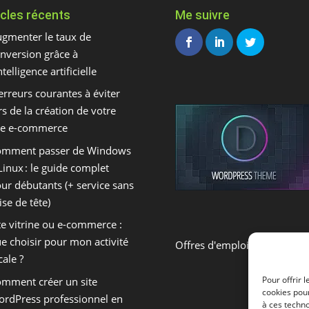
icles récents
Me suivre
gmenter le taux de
nversion grâce à
intelligence artificielle
erreurs courantes à éviter
rs de la création de votre
te e-commerce
omment passer de Windows
Linux : le guide complet
ur débutants (+ service sans
ise de tête)
te vitrine ou e-commerce :
e choisir pour mon activité
Offres d'emploi E-Commerc
cale ?
Pour offrir 
mment créer un site
cookies pour
rdPress professionnel en
à ces techn