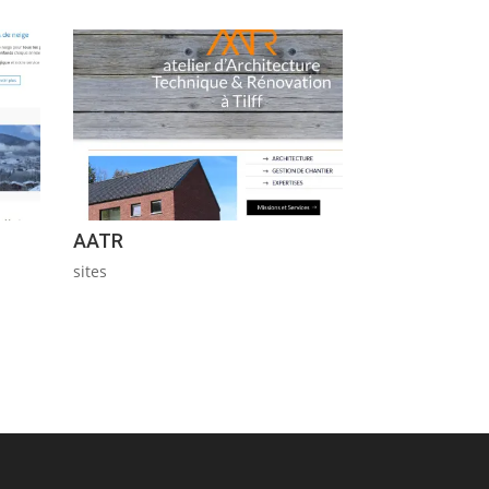
AATR
sites