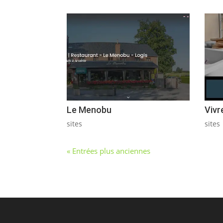
Le Menobu
Vivr
sites
sites
« Entrées plus anciennes