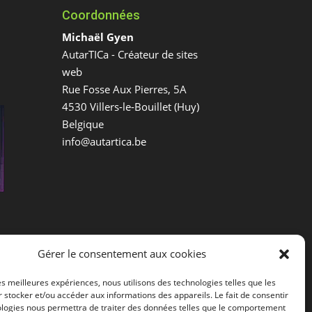
Coordonnées
Michaël Gyen
AutarTICa - Créateur de sites
web
Rue Fosse Aux Pierres, 5A
4530
Villers-le-Bouillet
(
Huy
)
Belgique
info@autartica.be
e
Gérer le consentement aux cookies
les meilleures expériences, nous utilisons des technologies telles que les
 stocker et/ou accéder aux informations des appareils. Le fait de consentir
ologies nous permettra de traiter des données telles que le comportement