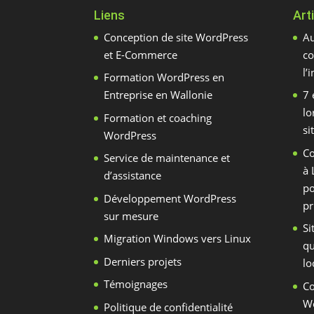
Liens
Art
Conception de site WordPress
Au
et E-Commerce
co
l’
Formation WordPress en
Entreprise en Wallonie
7 
lo
Formation et coaching
si
WordPress
C
Service de maintenance et
à 
d’assistance
po
Développement WordPress
pr
sur mesure
Si
Migration Windows vers Linux
qu
Derniers projets
lo
Témoignages
Co
Wo
Politique de confidentialité