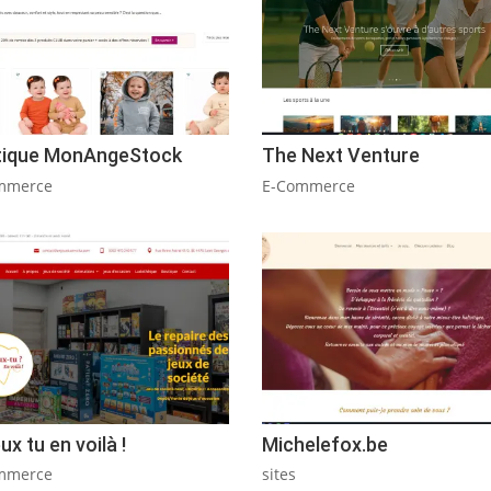
tique MonAngeStock
The Next Venture
mmerce
E-Commerce
ux tu en voilà !
Michelefox.be
mmerce
sites