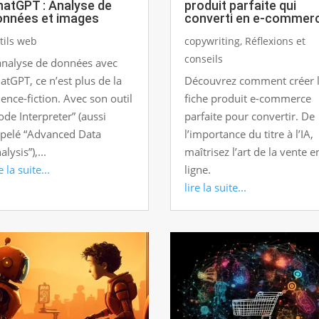
hatGPT : Analyse de
produit parfaite qui
onnées et images
converti en e-commer
tils web
copywriting
,
Réflexions et
conseils
analyse de données avec
atGPT, ce n’est plus de la
Découvrez comment créer 
ience-fiction. Avec son outil
fiche produit e-commerce
ode Interpreter” (aussi
parfaite pour convertir. De
pelé “Advanced Data
l’importance du titre à l’IA,
alysis”),...
maîtrisez l’art de la vente e
e la suite...
ligne.
lire la suite...