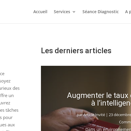
Accueil
Services
Séance Diagnostic
A 
Les derniers articles
nce
 soyez
urieux des
Augmenter le taux 
ffre un
à l’intelligen
uvrez
es tâches
par
Article Invité
|
23 décembre
es pour
Comme
ques aux
Dans un environnement 