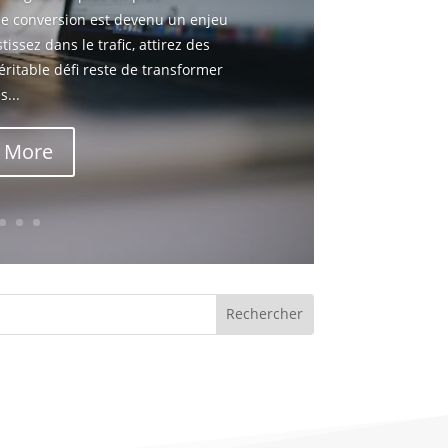
 de conversion est devenu un enjeu
issez dans le trafic, attirez des
véritable défi reste de transformer
s...
 More