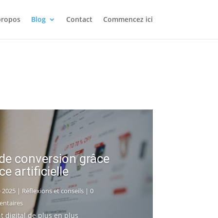
propos
Blog
Contact
Commencez ici
de conversion grâce
ce artificielle
 2025
|
Réflexions et conseils
| 0
ntaires
digital de plus en plus