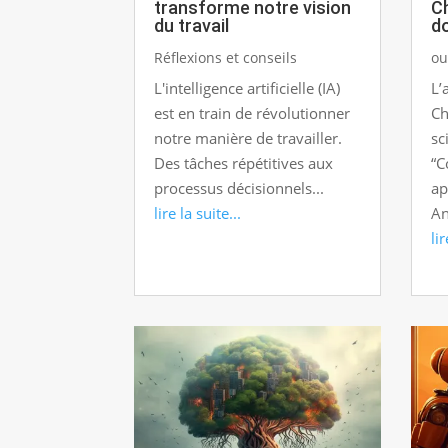
transforme notre vision
C
du travail
d
Réflexions et conseils
ou
L'intelligence artificielle (IA)
L’
est en train de révolutionner
Ch
notre manière de travailler.
sc
Des tâches répétitives aux
“C
processus décisionnels...
ap
lire la suite...
An
lir