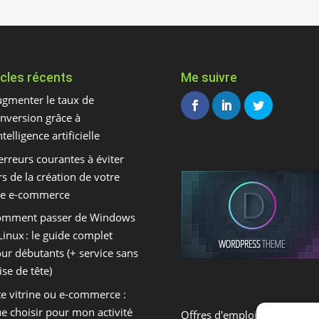
icles récents
Me suivre
gmenter le taux de
nversion grâce à
intelligence artificielle
erreurs courantes à éviter
rs de la création de votre
te e-commerce
omment passer de Windows
Linux : le guide complet
ur débutants (+ service sans
ise de tête)
te vitrine ou e-commerce :
e choisir pour mon activité
Offres d'emploi E-Commerc