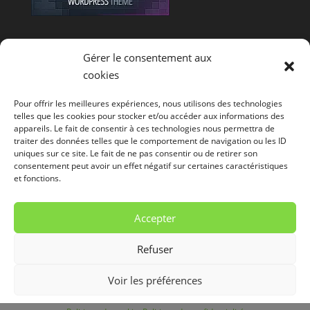
Offres d'emploi E-Commerce
Gérer le consentement aux
cookies
Coordonnées
Pour offrir les meilleures expériences, nous utilisons des technologies
telles que les cookies pour stocker et/ou accéder aux informations des
Michaël Gyen
appareils. Le fait de consentir à ces technologies nous permettra de
AutarTICa - Créateur de sites web
traiter des données telles que le comportement de navigation ou les ID
Rue Fosse Aux Pierres, 5A
uniques sur ce site. Le fait de ne pas consentir ou de retirer son
consentement peut avoir un effet négatif sur certaines caractéristiques
4530
Villers-le-Bouillet
(
Huy
)
et fonctions.
Belgique
info@autartica.be
Accepter
Refuser
Voir les préférences