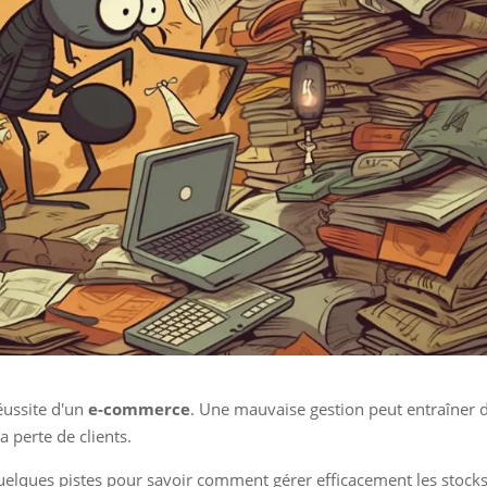
réussite d'un
e-commerce
. Une mauvaise gestion peut entraîner 
a perte de clients.
quelques pistes pour savoir comment gérer efficacement les stocks