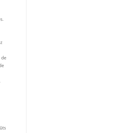
s.
ez
s de
de
.
ûts