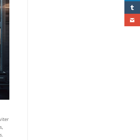
viter
s,
s.