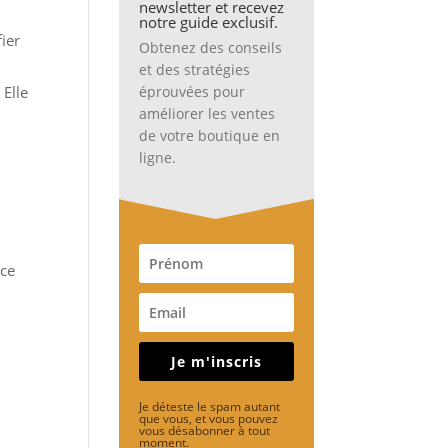
newsletter et recevez
notre guide exclusif.
fier
Obtenez des conseils
et des stratégies
Elle
éprouvées pour
améliorer les ventes
de votre boutique en
ligne.
ace
Je m'inscris
Je déteste le spam autant
que vous, et vous pouvez
vous désabonner à tout
moment.