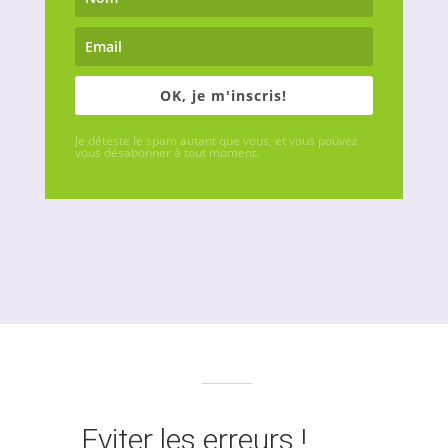
OK, je m'inscris!
Je déteste le spam autant que vous, et vous pouvez
vous désabonner à tout moment.
Eviter les erreurs !