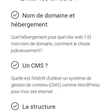
Nom de domaine et
hébergement
Quel hébergement pour quel site web ? Et
mon nom de domaine, comment le choisir
judicieusement?
Un CMS ?
Quelle est l'intérêt d'utiliser un système de
gestion de contenu (CMS) comme WordPress
pour mon site internet
La structure