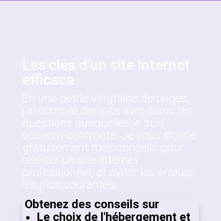
Les clés d'un site internet
efficace
En une petite vingtaine de pages,
j'ai compilé dans ce livre blanc les
questions auxquelles je suis
souvent confronté. Je vous donne
gratuitement mes conseils pour
réaliser un site internet
professionnel, et éviter les erreurs
les plus courantes.
Obtenez des conseils sur
Le choix de l'hébergement et